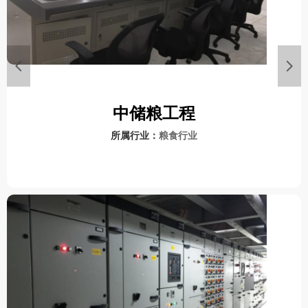
넳
넲
中储粮工程
所属行业：
粮食行业